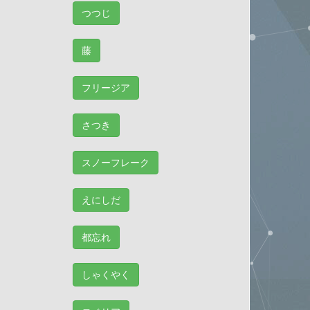
つつじ
藤
フリージア
さつき
スノーフレーク
えにしだ
都忘れ
しゃくやく