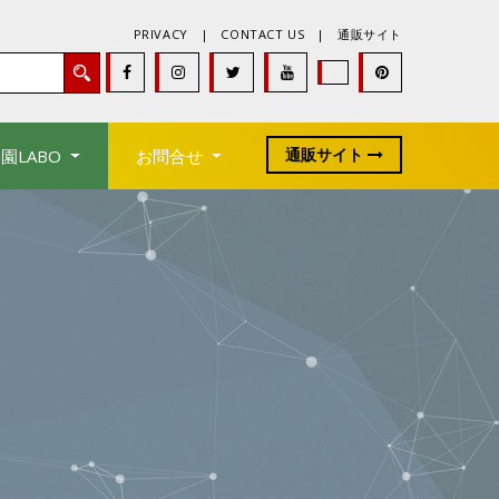
PRIVACY
|
CONTACT US
|
通販サイト
通販サイト
園LABO
お問合せ