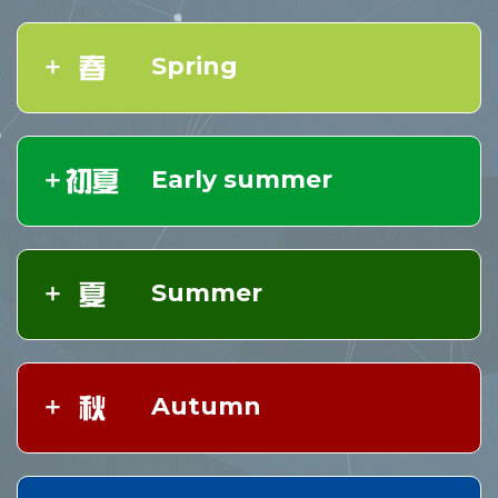
Spring
Early summer
Summer
Autumn