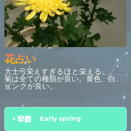
花占い
大士弓栄えすぎるほと栄える。
菊は全ての種類が良い。黄色、白、
ピンクが良い。
Early spring