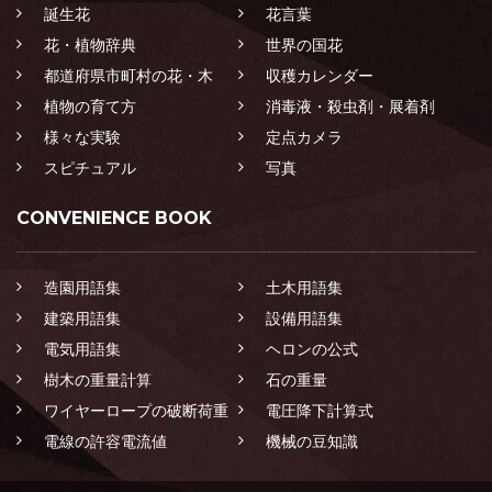
誕生花
花言葉
花・植物辞典
世界の国花
都道府県市町村の花・木
収穫カレンダー
植物の育て方
消毒液・殺虫剤・展着剤
様々な実験
定点カメラ
スピチュアル
写真
CONVENIENCE BOOK
造園用語集
土木用語集
建築用語集
設備用語集
電気用語集
ヘロンの公式
樹木の重量計算
石の重量
ワイヤーロープの破断荷重
電圧降下計算式
電線の許容電流値
機械の豆知識