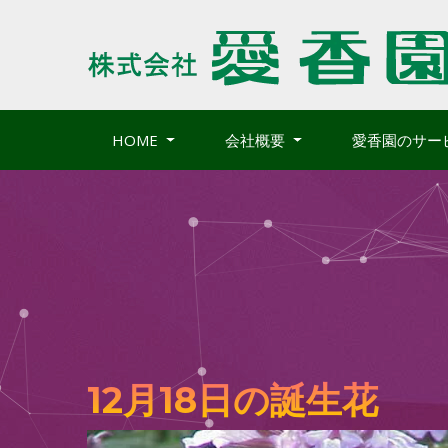
HOME
会社概要
愛香園のサー
12月18日の誕生花