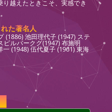
乗り越えたときこそ、実感でき
。
まれた著名人
1886) 池田理代子 (1947) ステ
ピルバークグ(1947) 布施明
洋一 (1948) 伍代夏子 (1961) 東海