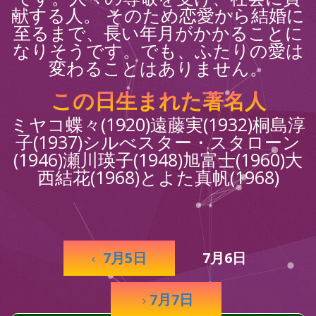
献する人。 そのため恋愛から結婚に
至るまで、長い年月がかかることに
なりそうです。でも、ふたりの愛は
変わることはありません。
この日生まれた著名人
ミヤコ蝶々(1920)遠藤実(1932)桐島淳
子(1937)シルべスター・スタローン
(1946)瀬川瑛子(1948)旭富士(1960)大
西結花(1968)とよた真帆(1968)
7月5日
7月6日
7月7日