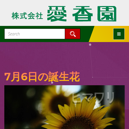
Toggle
7月6日の誕生花
ヒマワリ