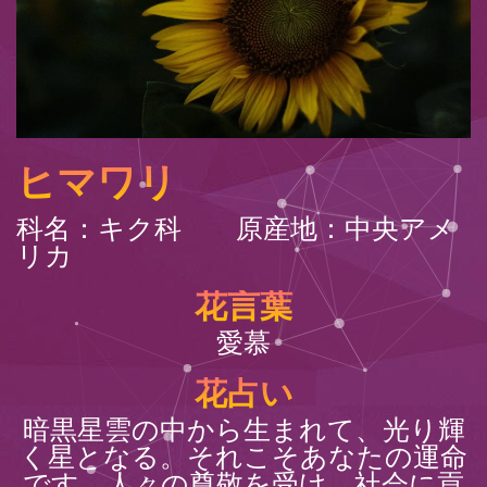
ヒマワリ
科名：キク科 原産地：中央アメ
リカ
花言葉
愛慕
花占い
暗黒星雲の中から生まれて、光り輝
く星となる。それこそあなたの運命
です。人々の尊敬を受け、社会に貢