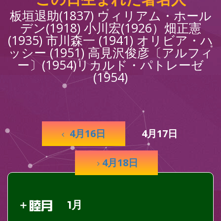
板垣退助(1837) ウィリアム・ホール
デン(1918) 小川宏(1926）畑正憲
(1935) 市川森一 (1941) オリビア・ハ
ッシー (1951) 高見沢俊彦〔アルフィ
ー〕(1954)リカルド・パトレーゼ
(1954)
4月16日
4月17日
4月18日
1月