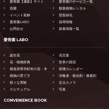
愛香園【通販】サイト
愛香園のサービス一覧
造園
観葉植物レンタル
イベント装飾
壁面緑化
愛香園LABO
採用情報
お問合せ
新着情報一覧
愛香園 LABO
誕生花
花言葉
花・植物辞典
世界の国花
都道府県市町村の花・木
収穫カレンダー
植物の育て方
消毒液・殺虫剤・展着剤
様々な実験
定点カメラ
スピチュアル
写真
CONVENIENCE BOOK