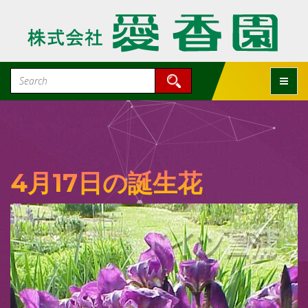
Toggle
4月17日の誕生花
ドイツ菖蒲