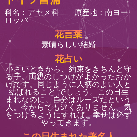
科名：アヤメ科 原産地：南ヨー
ロッパ
花言葉
素晴らしい結婚
花占い
小さいときから、約束をきちんと守
る子。両親のしつけがよかったおか
げです。同じように人柄のよい人と
結ばれること でしょう。この日生
まれなのに、自分はルーズだという
人。今からでも遅くありません。気
をつけるようにすれば、幸せは必ず
やってきます。
この日生まれた著名人