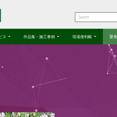
ビス
作品集・施工事例
現場便利帳
愛香