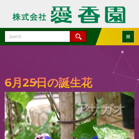
Toggle
6月25日の誕生花
アサガオ