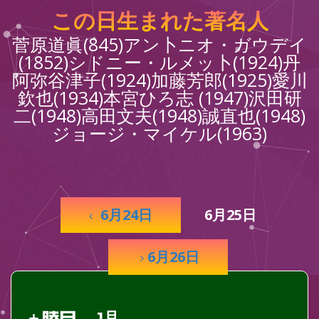
この日生まれた著名人
菅原道眞(845)アン卜ニオ・ガウデイ
(1852)シドニー・ルメッ卜(1924)丹
阿弥谷津子(1924)加藤芳郎(1925)愛川
欽也(1934)本宮ひろ志 (1947)沢田研
二(1948)高田文夫(1948)誠直也(1948)
ジョージ・マイケル(1963)
6月24日
6月25日
6月26日
1月