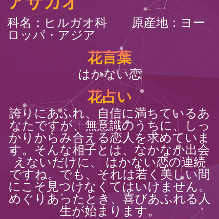
アサガオ
科名：ヒルガオ科 原産地：ヨー
ロッパ・アジア
花言葉
はかない恋
花占い
誇りにあふれ、自信に満ちているあ
なたですが、無意識のうちに、しっ
かりからみ合える恋人を求めていま
す。そんな相子とは、なかなか出会
えないだけに、 はかない恋の連続
ですね。でも、それは若く美しい間
にこそ見つけなくてはいけません。
めぐりあったとき、喜びあふれる人
生が始まります。