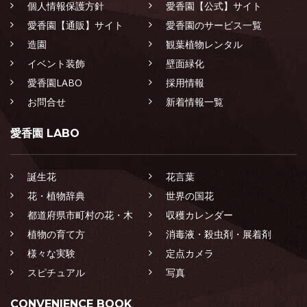
個人情報保護方針
愛香園【公式】サイト
愛香園【通販】サイト
愛香園のサービス一覧
造園
観葉植物レンタル
イベント装飾
壁面緑化
愛香園LABO
採用情報
お問合せ
新着情報一覧
愛香園 LABO
誕生花
花言葉
花・植物辞典
世界の国花
都道府県市町村の花・木
収穫カレンダー
植物の育て方
消毒液・殺虫剤・展着剤
様々な実験
定点カメラ
スピチュアル
写真
CONVENIENCE BOOK