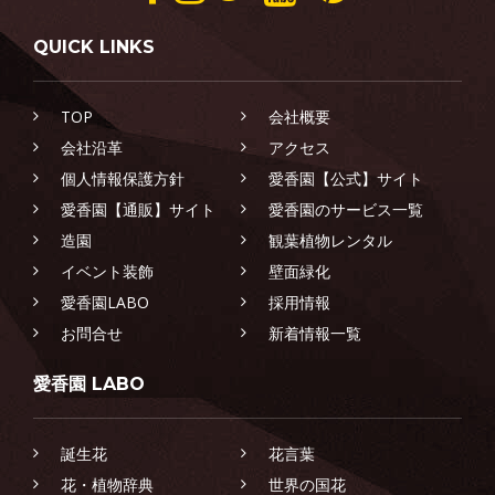
QUICK LINKS
TOP
会社概要
会社沿革
アクセス
個人情報保護方針
愛香園【公式】サイト
愛香園【通販】サイト
愛香園のサービス一覧
造園
観葉植物レンタル
イベント装飾
壁面緑化
愛香園LABO
採用情報
お問合せ
新着情報一覧
愛香園 LABO
誕生花
花言葉
花・植物辞典
世界の国花