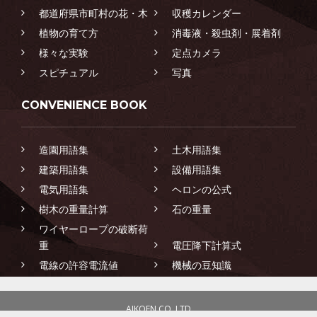
都道府県市町村の花・木
収穫カレンダー
植物の育て方
消毒液・殺虫剤・展着剤
様々な実験
定点カメラ
スピチュアル
写真
CONVENIENCE BOOK
造園用語集
土木用語集
建築用語集
設備用語集
電気用語集
ヘロンの公式
樹木の重量計算
石の重量
ワイヤーロープの破断荷
重
電圧降下計算式
電線の許容電流値
機械の豆知識
AIKOEN CO.,LTD