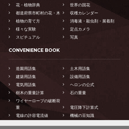
花・植物辞典
世界の国花
都道府県市町村の花・木
収穫カレンダー
植物の育て方
消毒液・殺虫剤・展着剤
様々な実験
定点カメラ
スピチュアル
写真
CONVENIENCE BOOK
造園用語集
土木用語集
建築用語集
設備用語集
電気用語集
ヘロンの公式
樹木の重量計算
石の重量
ワイヤーロープの破断荷
重
電圧降下計算式
電線の許容電流値
機械の豆知識