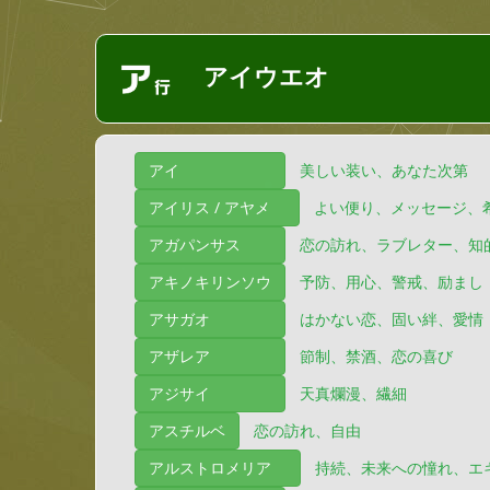
アイウエオ
アイ
美しい装い、あなた次第
アイリス / アヤメ
よい便り、メッセージ、
アガパンサス
恋の訪れ、ラブレター、知
アキノキリンソウ
予防、用心、警戒、励まし
アサガオ
はかない恋、固い絆、愛情
アザレア
節制、禁酒、恋の喜び
アジサイ
天真爛漫、繊細
アスチルベ
恋の訪れ、自由
アルストロメリア
持続、未来への憧れ、エ