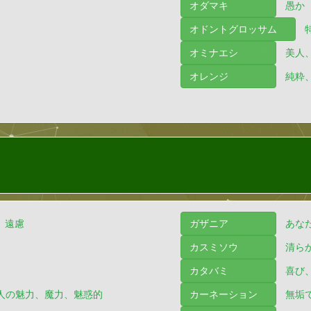
オダマキ
愚か
オドントグロッサム
オミナエシ
美人
オレンジ
純粋
、遠慮
ガザニア
あな
カスミソウ
清ら
カタバミ
喜び
人の魅力、魔力、魅惑的
カーネーション
無垢