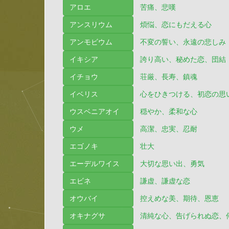
アロエ
苦痛、悲嘆
アンスリウム
煩悩、恋にもだえる心
アンモビウム
不変の誓い、永遠の悲しみ
イキシア
誇り高い、秘めた恋、団結
イチョウ
荘厳、長寿、鎮魂
イベリス
心をひきつける、初恋の思
ウスベニアオイ
穏やか、柔和な心
ウメ
高潔、忠実、忍耐
エゴノキ
壮大
エーデルワイス
大切な思い出、勇気
エビネ
謙虚、謙虚な恋
オウバイ
控えめな美、期待、恩恵
オキナグサ
清純な心、告げられぬ恋、