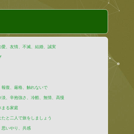
の愛、友情、不滅、結婚、誠実
び
、報復、厳格、触れないで
冷淡、辛抱強さ、冷酷、無情、高慢
休まる家庭
なたと二人で旅をしましょう
、思いやり、共感