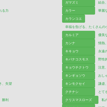
ガマズミ
結合
れる力
カラー
華麗
カランコエ
幸福を告げる、たくさんの
カルミア
優美
カンナ
情熱
キキョウ
永遠
キバナコスモス
野性
キョウチクトウ
注意
キンギョソウ
おし
さ、失望
キンモクセイ
謙虚
クチナシ
とて
、勝利
クリスマスローズ
私