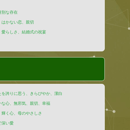
特別な存在
、はかない恋、親切
、愛らしさ、結婚式の祝宴
たを誇りに思う、きらびやか、潔白
かな心、無邪気、親切、幸福
、輝く心、母のやさしさ
で深い愛