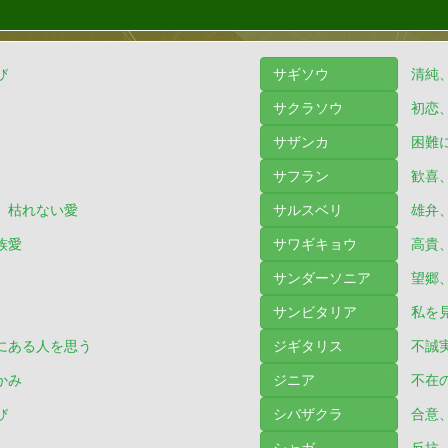
び
サギソウ
清純
サクラソウ
初恋
サザンカ
困難
サフラン
歓喜
、枯れない愛
サルスベリ
雄弁
族愛
サワギキョウ
高貴
サンダーソニア
望郷
サンビタリア
私を
にある人を思う
ジギタリス
不誠
かみ
ジニア
不在
び
シバザクラ
合意
シャガ
反抗