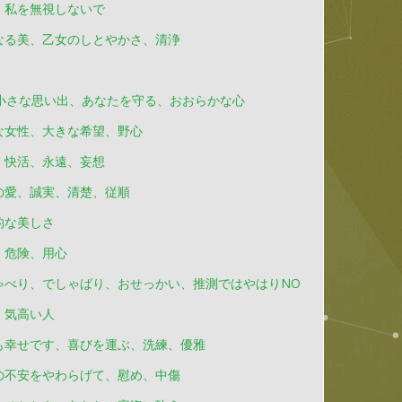
、私を無視しないで
なる美、乙女のしとやかさ、清浄
小さな思い出、あなたを守る、おおらかな心
な女性、大きな希望、野心
、快活、永遠、妄想
の愛、誠実、清楚、従順
的な美しさ
、危険、用心
ゃべり、でしゃばり、おせっかい、推測ではやはりNO
、気高い人
も幸せです、喜びを運ぶ、洗練、優雅
の不安をやわらげて、慰め、中傷