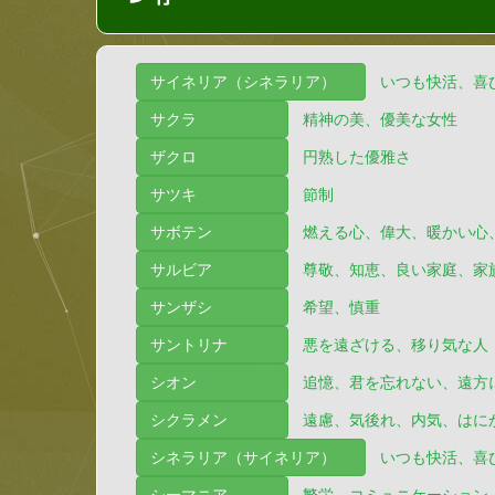
サイネリア（シネラリア）
いつも快活、喜
サクラ
精神の美、優美な女性
ザクロ
円熟した優雅さ
サツキ
節制
サボテン
燃える心、偉大、暖かい心
サルビア
尊敬、知恵、良い家庭、家
サンザシ
希望、慎重
サントリナ
悪を遠ざける、移り気な人
シオン
追憶、君を忘れない、遠方
シクラメン
遠慮、気後れ、内気、はに
シネラリア（サイネリア）
いつも快活、喜
シーマニア
繁栄、コミュニケーション