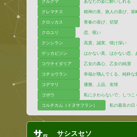
クルクマ
あなたの姿に酔いしれる
クレマチス
精神の美、旅人の喜び、策
クロッカス
青春の喜び、切望
クロユリ
恋、呪い
クンシラン
高貴、誠実、情け深い
ゲッカビジン
はかない美、はかない恋、
コウテイダリア
乙女の真心、乙女の純潔
コチョウラン
幸福が飛んでくる、純粋な
コデマリ
優雅、上品、友情
ゴボウ
私にさわらないで、しつこ
コルチカム（イヌサフラン）
私の最良の日
サシスセソ