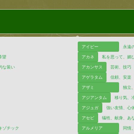
アイビー
永遠
希望
アカネ
私を思って、媚
的な装い
アカンサス
芸術、技巧
アゲラタム
信頼、安楽
アザミ
独立
アジアンタム
移り気、
アジュガ
強い友情、心
アセビ
犠牲、献身、あ
キゾチック
アルメリア
同情