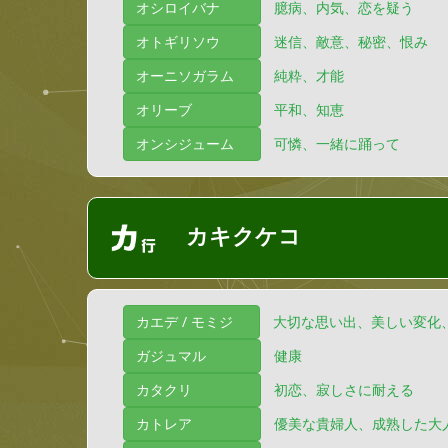
オシロイバナ
臆病、内気、恋を疑う
オトギリソウ
迷信、敵意、秘密、恨み
オーニソガラム
純粋、才能
オリーブ
平和、知恵
オンシジューム
可憐、一緒に踊って
カキクケコ
カエデ / モミジ
大切な思い出、美しい変化
ガジュマル
健康
カタクリ
初恋、寂しさに耐える
カトレア
優美な貴婦人、成熟した大