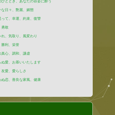
のひととき、あなたの容姿に酔う
かな日々、艶麗、媚態
思って、幸運、約束、復讐
、勇敢
ゃれ、気取り、風変わり
、勝利、栄誉
の真心、調和、謙虚
らぬ愛、お慕いいたします
、友愛、愛らしさ
わぬ恋、善良な家風、健康