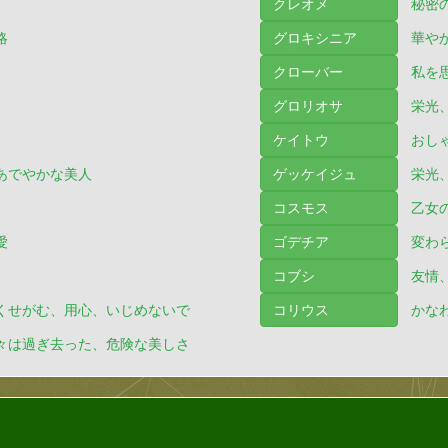
クレオメ
秘密
略
グロキシニア
華や
クローバー
私を
グロリオサ
栄光
ケイトウ
おし
あでやかな美人
ゲッケイジュ
栄光
コスモス
乙女
愛
ゴデチア
変わ
コブシ
友情
くせがむ、用心、いじめないで
コリウス
かな
々は過ぎ去った、危険な美しさ