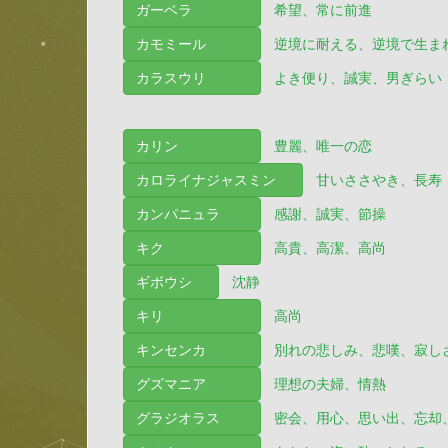
ガーベラ
希望、常に前進
カモミール
逆境に耐える、逆境で生ま
カラスウリ
よき便り、誠実、男ぎらい
カリン
豊麗、唯一の恋
カロライナジャスミン
甘いささやき、長寿
カンパニュラ
感謝、誠実、節操
キク
高貴、高潔、高尚
ギボウシ
沈静
キリ
高尚
キンセンカ
別れの悲しみ、悲嘆、寂し
グズマニア
理想の夫婦、情熱
グラジオラス
密会、用心、思い出、忘却