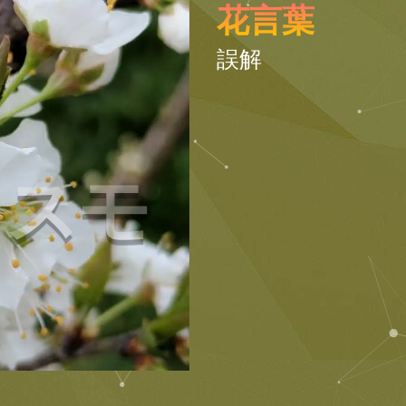
花言葉
誤解
スモ
モ