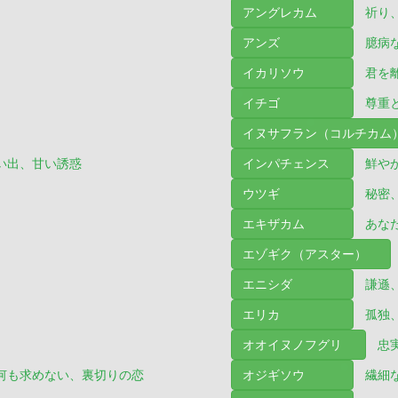
アングレカム
祈り
アンズ
臆病
イカリソウ
君を
イチゴ
尊重
イヌサフラン（コルチカム
い出、甘い誘惑
インパチェンス
鮮や
ウツギ
秘密
エキザカム
あな
エゾギク（アスター）
エニシダ
謙遜
エリカ
孤独
オオイヌノフグリ
忠
何も求めない、裏切りの恋
オジギソウ
繊細