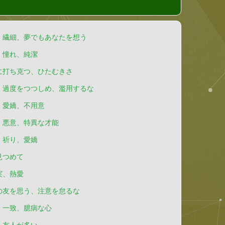
、繊細、夢でもあなたを想う
、憧れ、純潔
に打ち克つ、ひたむきさ
、過度をつつしめ、濫用するな
、愛嬌、不用意
、悪意、特異な才能
、祈り、愛嬌
見つめて
実、熱愛
の友を思う、注意を怠るな
、一致、臆病な心
、友人が多い