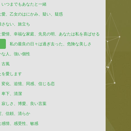
、いつまでもあなたと一緒
な愛、乙女のはにかみ、疑い、疑惑
離さない、旅立ち
と愛情、幸福な家庭、先見の明、あなたは私を喜ばせる
）
私の最良の日々は過ぎ去った、危険な美しさ
かな人、強い個性
、古風
たを愛します
変化、追憶、同感、信じる恋
、卑下、清潔
、寂しさ、博愛、良い言葉
実、信頼、清らか
な感情、感受性、敏感