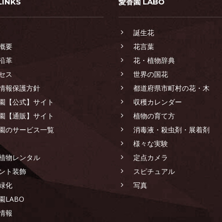
LINKS
愛香園 LABO
誕生花
概要
花言葉
沿革
花・植物辞典
セス
世界の国花
情報保護方針
都道府県市町村の花・木
園【公式】サイト
収穫カレンダー
園【通販】サイト
植物の育て方
園のサービス一覧
消毒液・殺虫剤・展着剤
様々な実験
植物レンタル
定点カメラ
ント装飾
スピチュアル
緑化
写真
園LABO
情報