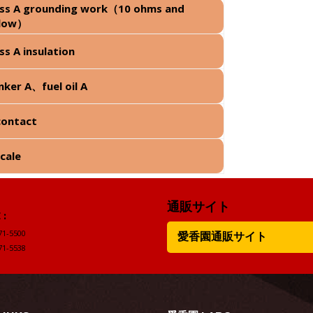
ass A grounding work（10 ohms and
elow）
ss A insulation
nker A、fuel oil A
contact
scale
通販サイト
:
71-5500
愛香園通販サイト
71-5538