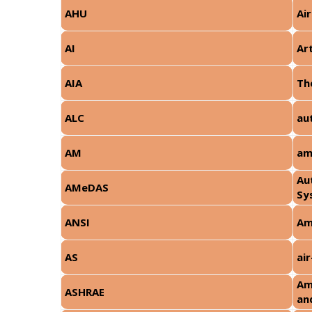
AHU
Ai
AI
Art
AIA
Th
ALC
au
AM
am
Au
AMeDAS
S
ANSI
Am
AS
ai
Am
ASHRAE
an