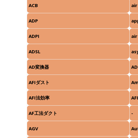
ACB
air
ADP
ap
ADPI
ai
ADSL
as
AD変換器
AD
AFIダスト
Am
AFI法効率
AFI
AF工法ダクト
-
AGV
Au