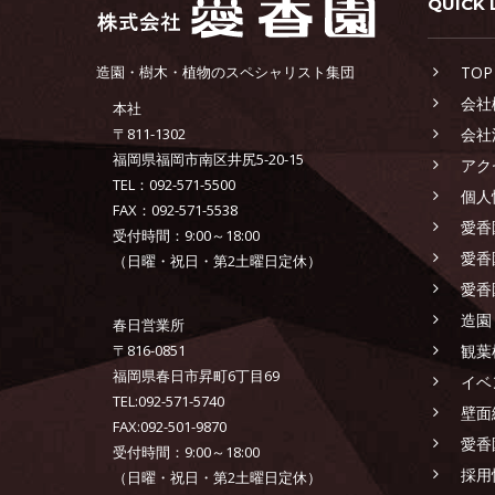
QUICK 
造園・樹木・植物のスペシャリスト集団
TOP
会社
本社
〒811-1302
会社
福岡県福岡市南区井尻5-20-15
アク
TEL：092-571-5500
個人
FAX：092-571-5538
愛香
受付時間：9:00～18:00
愛香
（日曜・祝日・第2土曜日定休）
愛香
造園
春日営業所
〒816-0851
観葉
福岡県春日市昇町6丁目69
イベ
TEL:092-571-5740
壁面
FAX:092-501-9870
愛香
受付時間：9:00～18:00
採用
（日曜・祝日・第2土曜日定休）