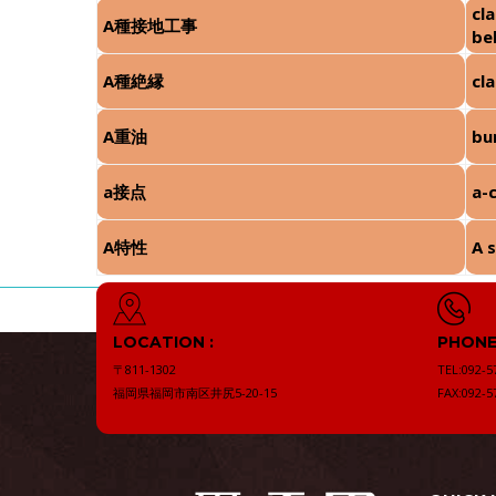
cl
A種接地工事
b
A種絶縁
cla
A重油
bu
a接点
a-
A特性
A 
LOCATION :
PHONE 
〒811-1302
TEL:092-5
福岡県福岡市南区井尻5-20-15
FAX:092-5