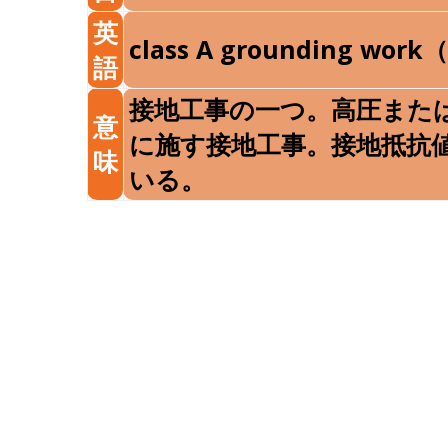
英
class A grounding wor
語
接地工事の一つ。高圧また
意
に施す接地工事。接地抵抗値
味
いる。