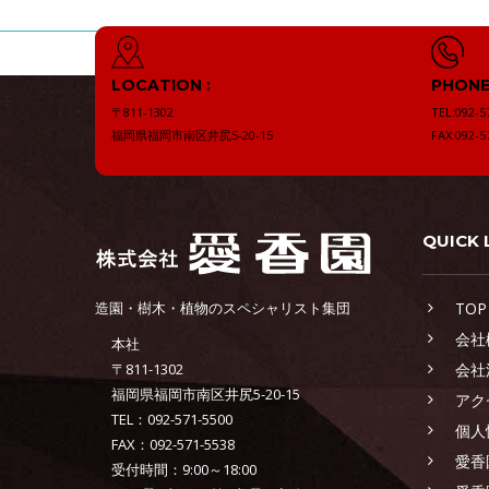
LOCATION :
PHONE 
〒811-1302
TEL:092-5
福岡県福岡市南区井尻5-20-15
FAX:092-5
QUICK 
造園・樹木・植物のスペシャリスト集団
TOP
会社
本社
〒811-1302
会社
福岡県福岡市南区井尻5-20-15
アク
TEL：092-571-5500
個人
FAX：092-571-5538
愛香
受付時間：9:00～18:00