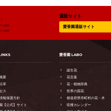
通販サイト
:
71-5500
愛香園通販サイト
71-5538
LINKS
愛香園 LABO
誕生花
概要
花言葉
沿革
花・植物辞典
セス
世界の国花
情報保護方針
都道府県市町村の花・木
園【公式】サイト
収穫カレンダー