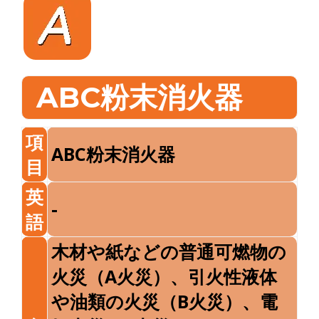
ABC粉末消火器
項
ABC粉末消火器
目
英
-
語
木材や紙などの普通可燃物の
火災（A火災）、引火性液体
や油類の火災（B火災）、電