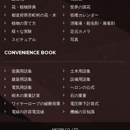
花・植物辞典
世界の国花
都道府県市町村の花・木
収穫カレンダー
植物の育て方
消毒液・殺虫剤・展着剤
様々な実験
定点カメラ
スピチュアル
写真
CONVENIENCE BOOK
造園用語集
土木用語集
建築用語集
設備用語集
電気用語集
ヘロンの公式
樹木の重量計算
石の重量
ワイヤーロープの破断荷重
電圧降下計算式
電線の許容電流値
機械の豆知識
AIKOEN CO.,LTD