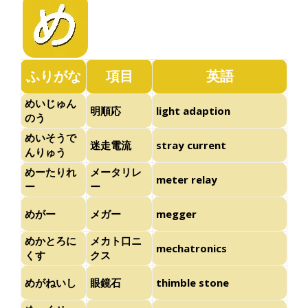
ふりがな
項目
英語
めいじゅん
明順応
light adaption
のう
めいそうで
迷走電流
stray current
んりゅう
めーたりれ
メータリレ
meter relay
ー
ー
めがー
メガー
megger
めかとろに
メカト口ニ
mechatronics
くす
クス
めがねいし
眼鏡石
thimble stone