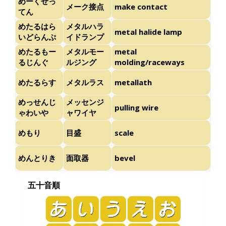
めーくせっ
メーク接点
make contact
てん
めたるはら
メタルハラ
metal halide lamp
いどらんぷ
イドランプ
めたるもー
メタルモー
metal
るじんぐ
ルジング
molding/raceways
めたるらす
メタルラス
metallath
めっせんじ
メッセンジ
pulling wire
ゃわいや
ャワイヤ
めもり
目盛
scale
めんとりき
面取器
bevel
五十音順