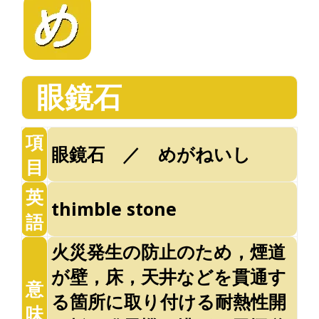
眼鏡石
項
眼鏡石 ／ めがねいし
目
英
thimble stone
語
火災発生の防止のため，煙道
が壁，床，天井などを貫通す
意
る箇所に取り付ける耐熱性開
味