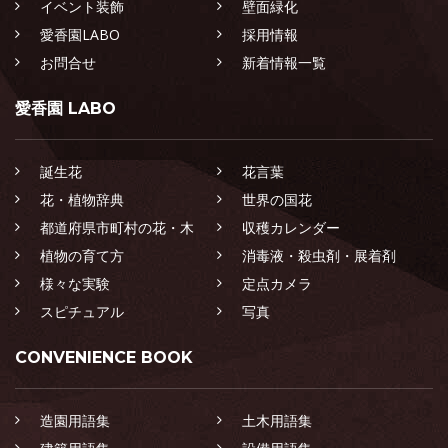
イベント装飾
壁面緑化
愛香園LABO
採用情報
お問合せ
新着情報一覧
愛香園 LABO
誕生花
花言葉
花・植物辞典
世界の国花
都道府県市町村の花・木
収穫カレンダー
植物の育て方
消毒液・殺虫剤・展着剤
様々な実験
定点カメラ
スピチュアル
写真
CONVENIENCE BOOK
造園用語集
土木用語集