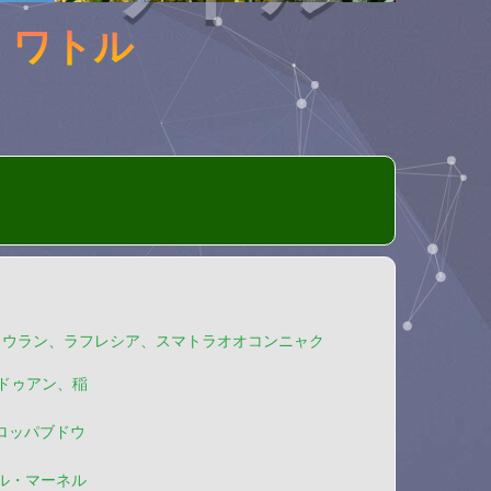
・ワトル
ョウラン、ラフレシア、スマトラオオコンニャク
ドゥアン、稲
ロッパブドウ
ル・マーネル