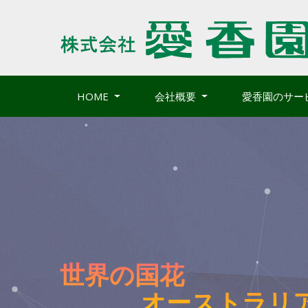
HOME
会社概要
愛香園のサー
世界の国花
オーストラリ