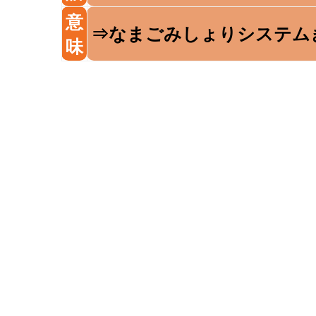
意
⇒なまごみしょりシステム
味