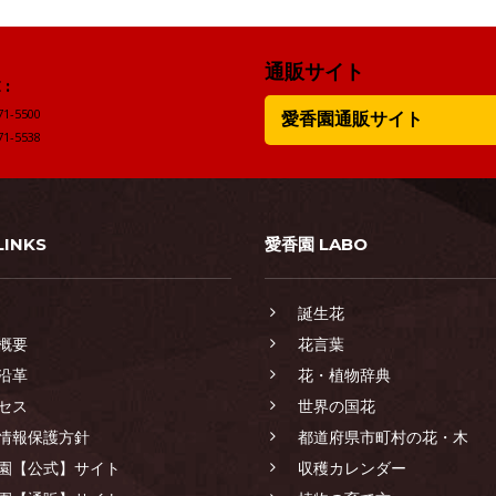
通販サイト
:
71-5500
愛香園通販サイト
71-5538
LINKS
愛香園 LABO
誕生花
概要
花言葉
沿革
花・植物辞典
セス
世界の国花
情報保護方針
都道府県市町村の花・木
園【公式】サイト
収穫カレンダー