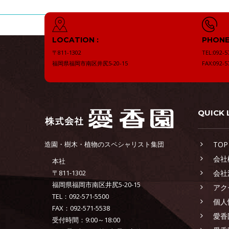
LOCATION :
PHONE 
〒811-1302
TEL:092-5
福岡県福岡市南区井尻5-20-15
FAX:092-5
QUICK 
造園・樹木・植物のスペシャリスト集団
TOP
会社
本社
〒811-1302
会社
福岡県福岡市南区井尻5-20-15
アク
TEL：092-571-5500
個人
FAX：092-571-5538
愛香
受付時間：9:00～18:00