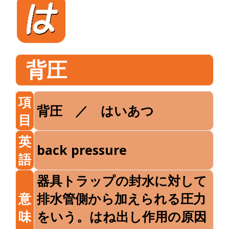
背圧
項
背圧 ／ はいあつ
目
英
back pressure
語
器具トラップの封水に対して
意
排水管側から加えられる圧力
味
をいう。はね出し作用の原因