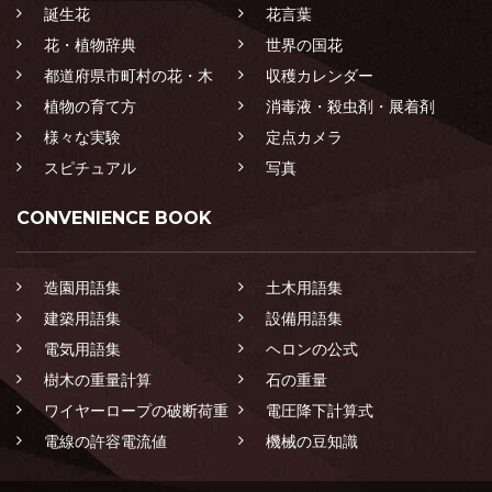
誕生花
花言葉
花・植物辞典
世界の国花
都道府県市町村の花・木
収穫カレンダー
植物の育て方
消毒液・殺虫剤・展着剤
様々な実験
定点カメラ
スピチュアル
写真
CONVENIENCE BOOK
造園用語集
土木用語集
建築用語集
設備用語集
電気用語集
ヘロンの公式
樹木の重量計算
石の重量
ワイヤーロープの破断荷重
電圧降下計算式
電線の許容電流値
機械の豆知識