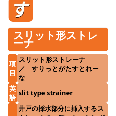
スリット形ストレ
ーナ
スリット形ストレーナ
項
／ すりっとがたすとれー
目
な
英
slit type strainer
語
井戸の採水部分に挿入するス