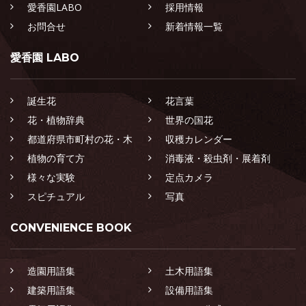
愛香園LABO
採用情報
お問合せ
新着情報一覧
愛香園 LABO
誕生花
花言葉
花・植物辞典
世界の国花
都道府県市町村の花・木
収穫カレンダー
植物の育て方
消毒液・殺虫剤・展着剤
様々な実験
定点カメラ
スピチュアル
写真
CONVENIENCE BOOK
造園用語集
土木用語集
建築用語集
設備用語集