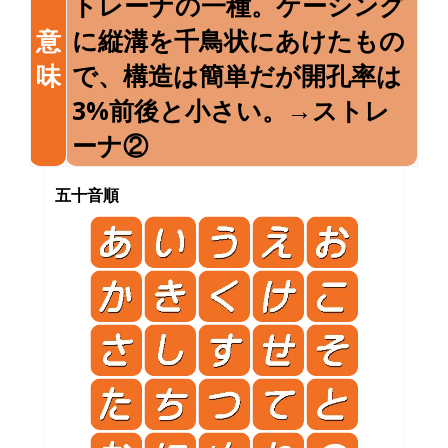
トレーナの一種。ケーシング
意
に縦溝を千鳥状にあけたもの
味
で、構造は簡単だが開孔率は
3%前後と小さい。→ストレ
ーナ②
五十音順