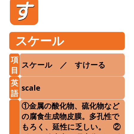
スケール
項
スケール ／ すけーる
目
英
scale
語
①金属の酸化物、硫化物など
の腐食生成物皮膜。多孔性で
もろく、延性に乏しい。 ②