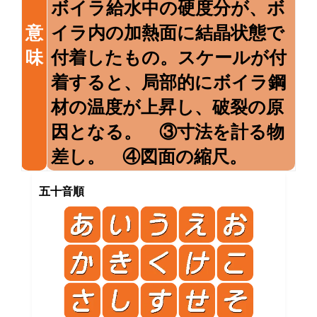
ボイラ給水中の硬度分が、ボ
意
イラ内の加熱面に結晶状態で
味
付着したもの。スケールが付
着すると、局部的にボイラ鋼
材の温度が上昇し、破裂の原
因となる。 ③寸法を計る物
差し。 ④図面の縮尺。
五十音順