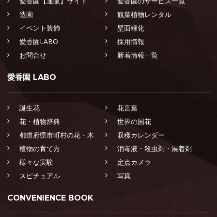
愛香園【通販】サイト
愛香園のサービス一覧
造園
観葉植物レンタル
イベント装飾
壁面緑化
愛香園LABO
採用情報
お問合せ
新着情報一覧
愛香園 LABO
誕生花
花言葉
花・植物辞典
世界の国花
都道府県市町村の花・木
収穫カレンダー
植物の育て方
消毒液・殺虫剤・展着剤
様々な実験
定点カメラ
スピチュアル
写真
CONVENIENCE BOOK