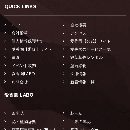
QUICK LINKS
TOP
会社概要
会社沿革
アクセス
個人情報保護方針
愛香園【公式】サイト
愛香園【通販】サイト
愛香園のサービス一覧
造園
観葉植物レンタル
イベント装飾
壁面緑化
愛香園LABO
採用情報
お問合せ
新着情報一覧
愛香園 LABO
誕生花
花言葉
花・植物辞典
世界の国花
都道府県市町村の花・木
収穫カレンダー