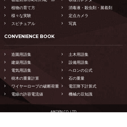
植物の育て方
消毒液・殺虫剤・展着剤
様々な実験
定点カメラ
スピチュアル
写真
CONVENIENCE BOOK
造園用語集
土木用語集
建築用語集
設備用語集
電気用語集
ヘロンの公式
樹木の重量計算
石の重量
ワイヤーロープの破断荷重
電圧降下計算式
電線の許容電流値
機械の豆知識
AIKOEN CO.,LTD
LANDSCAPING CONSTRUCTION SPECIALIST GROUP