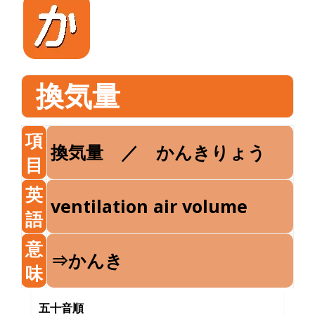
換気量
項
換気量 ／ かんきりょう
目
英
ventilation air volume
語
意
⇒かんき
味
五十音順