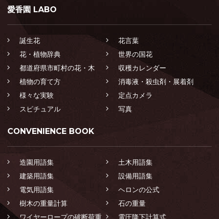
愛香園 LABO
誕生花
花言葉
花・植物辞典
世界の国花
都道府県市町村の花・木
収穫カレンダー
植物の育て方
消毒液・殺虫剤・展着剤
様々な実験
定点カメラ
スピチュアル
写真
CONVENIENCE BOOK
造園用語集
土木用語集
建築用語集
設備用語集
電気用語集
ヘロンの公式
樹木の重量計算
石の重量
ワイヤーロープの破断荷重
電圧降下計算式