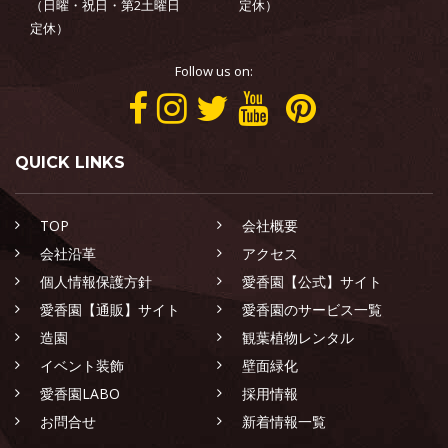
（日曜・祝日・第2土曜日
定休）
定休）
Follow us on:
QUICK LINKS
TOP
会社概要
会社沿革
アクセス
個人情報保護方針
愛香園【公式】サイト
愛香園【通販】サイト
愛香園のサービス一覧
造園
観葉植物レンタル
イベント装飾
壁面緑化
愛香園LABO
採用情報
お問合せ
新着情報一覧