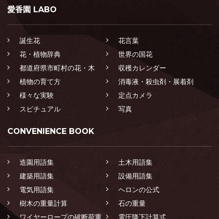
愛香園 LABO
誕生花
花言葉
花・植物辞典
世界の国花
都道府県市町村の花・木
収穫カレンダー
植物の育て方
消毒液・殺虫剤・展着剤
様々な実験
定点カメラ
スピチュアル
写真
CONVENIENCE BOOK
造園用語集
土木用語集
建築用語集
設備用語集
電気用語集
ヘロンの公式
樹木の重量計算
石の重量
ワイヤーロープの破断荷重
電圧降下計算式