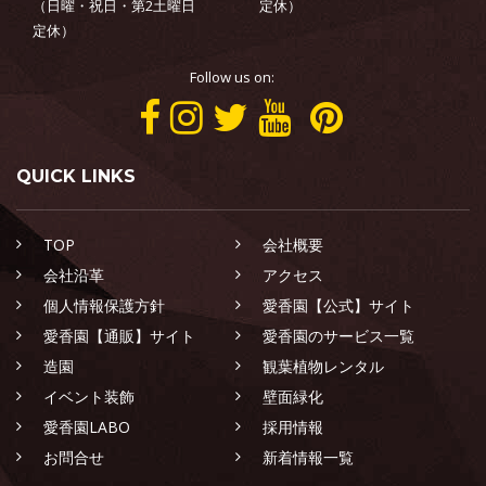
（日曜・祝日・第2土曜日
定休）
定休）
Follow us on:
QUICK LINKS
TOP
会社概要
会社沿革
アクセス
個人情報保護方針
愛香園【公式】サイト
愛香園【通販】サイト
愛香園のサービス一覧
造園
観葉植物レンタル
イベント装飾
壁面緑化
愛香園LABO
採用情報
お問合せ
新着情報一覧