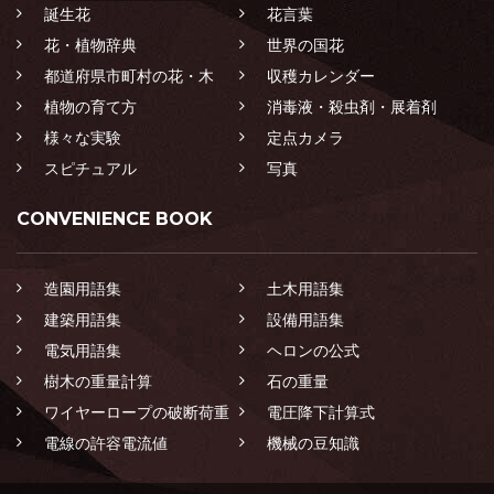
誕生花
花言葉
花・植物辞典
世界の国花
都道府県市町村の花・木
収穫カレンダー
植物の育て方
消毒液・殺虫剤・展着剤
様々な実験
定点カメラ
スピチュアル
写真
CONVENIENCE BOOK
造園用語集
土木用語集
建築用語集
設備用語集
電気用語集
ヘロンの公式
樹木の重量計算
石の重量
ワイヤーロープの破断荷重
電圧降下計算式
電線の許容電流値
機械の豆知識