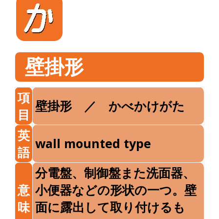
壁掛形
項
壁掛形 ／ かべかけがた
目
英
wall mounted type
語
分電盤、制御盤また洗面器、
意
小便器などの形状の一つ。壁
味
面に露出して取り付けるも