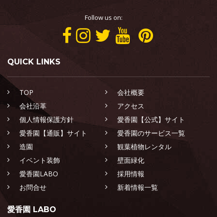
Follow us on:
QUICK LINKS
TOP
会社概要
会社沿革
アクセス
個人情報保護方針
愛香園【公式】サイト
愛香園【通販】サイト
愛香園のサービス一覧
造園
観葉植物レンタル
イベント装飾
壁面緑化
愛香園LABO
採用情報
お問合せ
新着情報一覧
愛香園 LABO