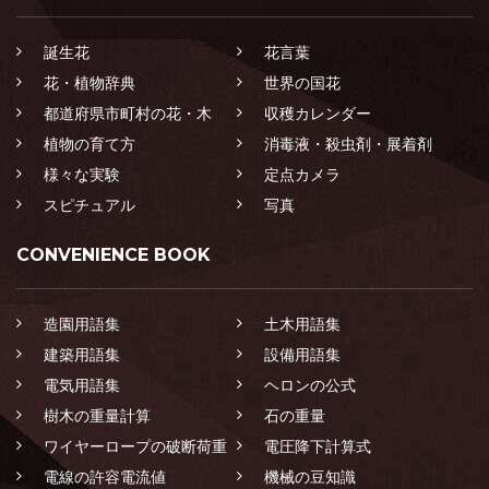
誕生花
花言葉
花・植物辞典
世界の国花
都道府県市町村の花・木
収穫カレンダー
植物の育て方
消毒液・殺虫剤・展着剤
様々な実験
定点カメラ
スピチュアル
写真
CONVENIENCE BOOK
造園用語集
土木用語集
建築用語集
設備用語集
電気用語集
ヘロンの公式
樹木の重量計算
石の重量
ワイヤーロープの破断荷重
電圧降下計算式
電線の許容電流値
機械の豆知識