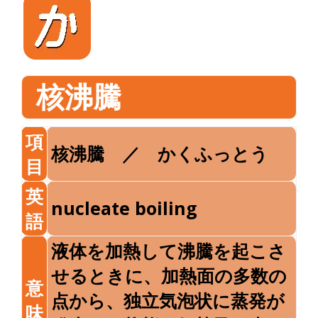
核沸騰
項
核沸騰 ／ かくふっとう
目
英
nucleate boiling
語
液体を加熱して沸騰を起こさ
せるときに、加熱面の多数の
意
点から、独立気泡状に蒸発が
味