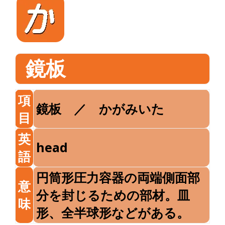
鏡板
項
鏡板 ／ かがみいた
目
英
head
語
円筒形圧力容器の両端側面部
意
分を封じるための部材。皿
味
形、全半球形などがある。