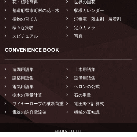
花・植物辞典
世界の国花
都道府県市町村の花・木
収穫カレンダー
植物の育て方
消毒液・殺虫剤・展着剤
様々な実験
定点カメラ
スピチュアル
写真
CONVENIENCE BOOK
造園用語集
土木用語集
建築用語集
設備用語集
電気用語集
ヘロンの公式
樹木の重量計算
石の重量
ワイヤーロープの破断荷重
電圧降下計算式
電線の許容電流値
機械の豆知識
AIKOEN CO.,LTD