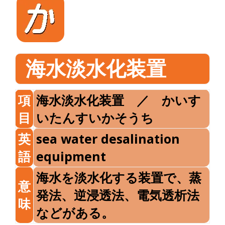
海水淡水化装置
項
海水淡水化装置 ／ かいす
目
いたんすいかそうち
英
sea water desalination
語
equipment
海水を淡水化する装置で、蒸
意
発法、逆浸透法、電気透析法
味
などがある。