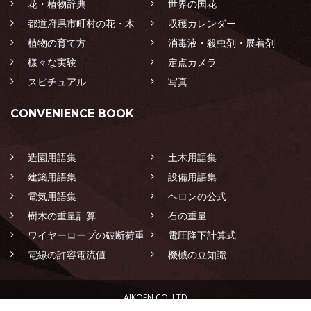
花・植物辞典
世界の国花
都道府県市町村の花・木
収穫カレンダー
植物の育て方
消毒液・殺虫剤・展着剤
様々な実験
定点カメラ
スピチュアル
写真
CONVENIENCE BOOK
造園用語集
土木用語集
建築用語集
設備用語集
電気用語集
ヘロンの公式
樹木の重量計算
石の重量
ワイヤーロープの破断荷重
電圧降下計算式
電線の許容電流値
機械の豆知識
AIKOEN CO.,LTD