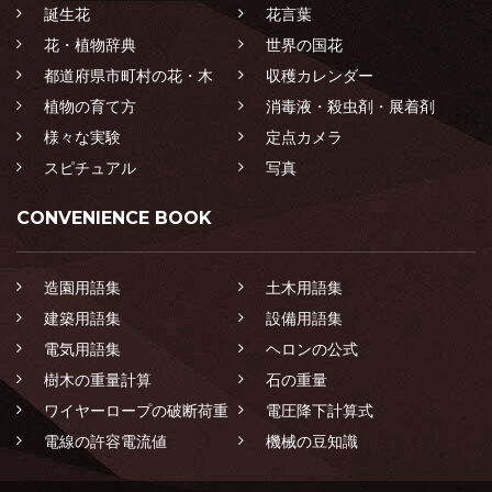
誕生花
花言葉
花・植物辞典
世界の国花
都道府県市町村の花・木
収穫カレンダー
植物の育て方
消毒液・殺虫剤・展着剤
様々な実験
定点カメラ
スピチュアル
写真
CONVENIENCE BOOK
造園用語集
土木用語集
建築用語集
設備用語集
電気用語集
ヘロンの公式
樹木の重量計算
石の重量
ワイヤーロープの破断荷重
電圧降下計算式
電線の許容電流値
機械の豆知識