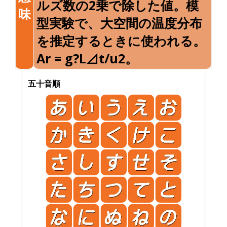
ルズ数の2乗で除した値。模
味
型実験で、大空間の温度分布
を推定するときに使われる。
Ar = g?L⊿t/u2。
五十音順