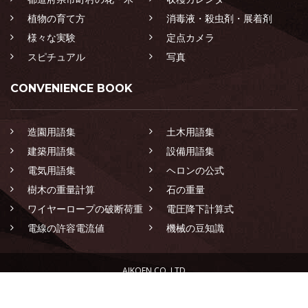
植物の育て方
消毒液・殺虫剤・展着剤
様々な実験
定点カメラ
スピチュアル
写真
CONVENIENCE BOOK
造園用語集
土木用語集
建築用語集
設備用語集
電気用語集
ヘロンの公式
樹木の重量計算
石の重量
ワイヤーロープの破断荷重
電圧降下計算式
電線の許容電流値
機械の豆知識
AIKOEN CO.,LTD
LANDSCAPING CONSTRUCTION SPECIALIST GROUP