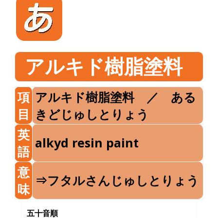
アルキド樹脂塗料
項
アルキド樹脂塗料 ／ ある
目
きどじゅしとりょう
英
alkyd resin paint
語
意
⇒フタルさんじゅしとりょう
味
五十音順