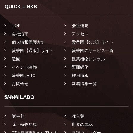
QUICK LINKS
TOP
会社概要
会社沿革
アクセス
個人情報保護方針
愛香園【公式】サイト
愛香園【通販】サイト
愛香園のサービス一覧
造園
観葉植物レンタル
イベント装飾
壁面緑化
愛香園LABO
採用情報
お問合せ
新着情報一覧
愛香園 LABO
誕生花
花言葉
花・植物辞典
世界の国花
都道府県市町村の花・木
収穫カレンダー