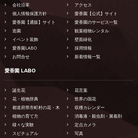
会社沿革
アクセス
個人情報保護方針
愛香園【公式】サイト
愛香園【通販】サイト
愛香園のサービス一覧
造園
観葉植物レンタル
イベント装飾
壁面緑化
愛香園LABO
採用情報
お問合せ
新着情報一覧
愛香園 LABO
誕生花
花言葉
花・植物辞典
世界の国花
都道府県市町村の花・木
収穫カレンダー
植物の育て方
消毒液・殺虫剤・展着剤
様々な実験
定点カメラ
スピチュアル
写真