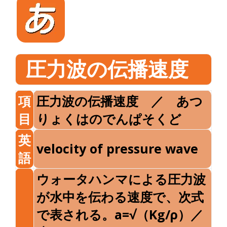
圧力波の伝播速度
項
圧力波の伝播速度 ／ あつ
目
りょくはのでんぱそくど
英
velocity of pressure wave
語
ウォータハンマによる圧力波
が水中を伝わる速度で、次式
で表される。a=√（Kg/ρ）／