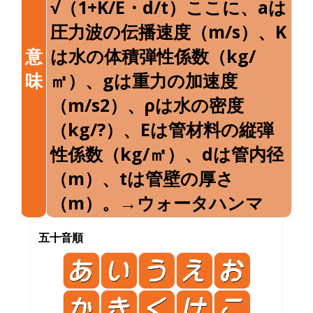
√（1+K/E・d/t）ここに、aは
圧力波の伝播速度（m/s）、K
意
は水の体積弾性係数（kg/
味
㎡）、gは重力の加速度
（m/s2）、ρは水の密度
（kg/?）、Eは管材料の縦弾
性係数（kg/㎡）、dは管内径
（m）、tは管壁の厚さ
（m）。→ウォータハンマ
五十音順