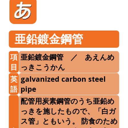
亜鉛鍍金鋼管
項
亜鉛鍍金鋼管 ／ あえんめ
目
っきこうかん
英
galvanized carbon steel
語
pipe
配管用炭素鋼管のうち亜鉛め
っきを施したもので、「白ガ
ス管」ともいう。 防食のため