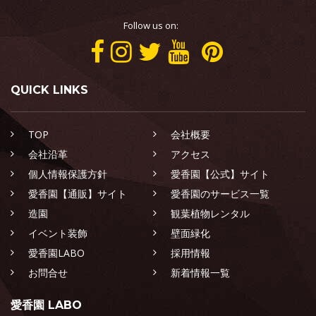
Follow us on:
QUICK LINKS
TOP
会社概要
会社沿革
アクセス
個人情報保護方針
愛香園【公式】サイト
愛香園【通販】サイト
愛香園のサービス一覧
造園
観葉植物レンタル
イベント装飾
壁面緑化
愛香園LABO
採用情報
お問合せ
新着情報一覧
愛香園 LABO