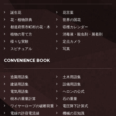
誕生花
花言葉
花・植物辞典
世界の国花
都道府県市町村の花・木
収穫カレンダー
植物の育て方
消毒液・殺虫剤・展着剤
様々な実験
定点カメラ
スピチュアル
写真
CONVENIENCE BOOK
造園用語集
土木用語集
建築用語集
設備用語集
電気用語集
ヘロンの公式
樹木の重量計算
石の重量
ワイヤーロープの破断荷重
電圧降下計算式
電線の許容電流値
機械の豆知識