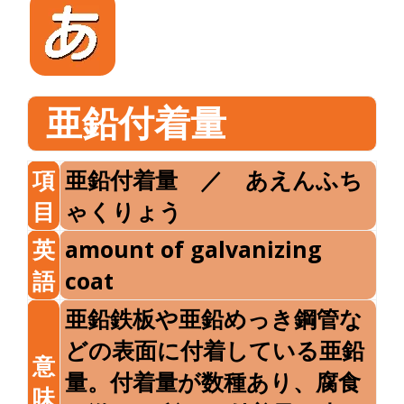
亜鉛付着量
項
亜鉛付着量 ／ あえんふち
目
ゃくりょう
英
amount of galvanizing
語
coat
亜鉛鉄板や亜鉛めっき鋼管な
どの表面に付着している亜鉛
意
量。付着量が数種あり、腐食
味