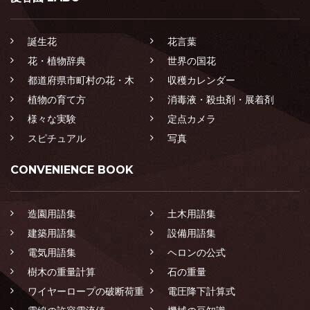
誕生花
花言葉
花・植物辞典
世界の国花
都道府県市町村の花・木
収穫カレンダー
植物の育て方
消毒液・殺虫剤・展着剤
様々な実験
定点カメラ
スピチュアル
写真
CONVENIENCE BOOK
造園用語集
土木用語集
建築用語集
設備用語集
電気用語集
ヘロンの公式
樹木の重量計算
石の重量
ワイヤーロープの破断荷重
電圧降下計算式