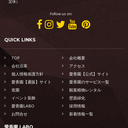
定休）
Follow us on:
QUICK LINKS
TOP
会社概要
会社沿革
アクセス
個人情報保護方針
愛香園【公式】サイト
愛香園【通販】サイト
愛香園のサービス一覧
造園
観葉植物レンタル
イベント装飾
壁面緑化
愛香園LABO
採用情報
お問合せ
新着情報一覧
愛香園 LABO