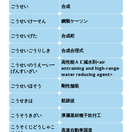
ごうせい
合成
こうせいけーそん
鋼製ケーソン
ごうせいげた
合成桁
ごうせいごうりしき
合成合理式
高性能ＡＥ減水剤<air
こうせいのうえーいー
entraining and high-range
げんすいざい
water reducing agent>
ごうせいほそう
剛性舗装
こうせきは
航跡波
こうそうきざい
厚層基材種子吹付工
こうそくじどうしゃこ
高速自動車国道