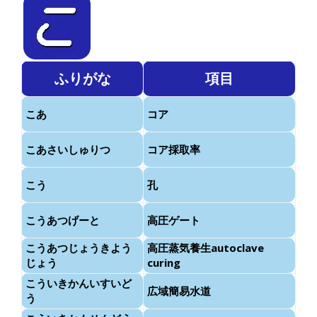
ふりがな
項目
こあ
コア
こあさいしゅりつ
コア採取率
こう
孔
こうあつげーと
高圧ゲート
こうあつじょうきよう
高圧蒸気養生autoclave
じょう
curing
こういきかんいすいど
広域簡易水道
う