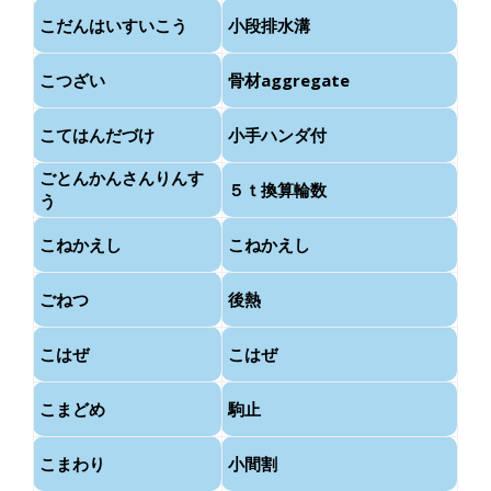
こだんはいすいこう
小段排水溝
こつざい
骨材aggregate
こてはんだづけ
小手ハンダ付
ごとんかんさんりんす
５ｔ換算輪数
う
こねかえし
こねかえし
ごねつ
後熱
こはぜ
こはぜ
こまどめ
駒止
こまわり
小間割