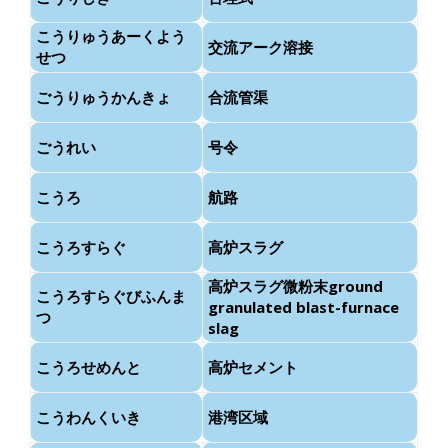
こうりゅうあーくよう
交流アーク溶接
せつ
ごうりゅうかんきょ
合流管渠
ごうれい
号令
こうろ
航路
こうろすらぐ
高炉スラグ
高炉スラグ微粉末ground
こうろすらぐびふんま
granulated blast-furnace
つ
slag
こうろせめんと
高炉セメント
こうわんくいき
港湾区域