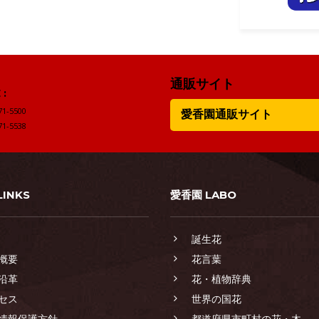
通販サイト
:
71-5500
愛香園通販サイト
71-5538
LINKS
愛香園 LABO
誕生花
概要
花言葉
沿革
花・植物辞典
セス
世界の国花
情報保護方針
都道府県市町村の花・木