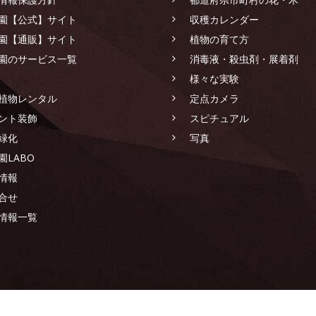
園【公式】サイト
収穫カレンダー
園【通販】サイト
植物の育て方
園のサービス一覧
消毒液・殺虫剤・展着剤
様々な実験
植物レンタル
定点カメラ
ント装飾
スピチュアル
緑化
写真
園LABO
情報
合せ
情報一覧