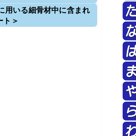
に用いる細骨材中に含まれ
ート＞