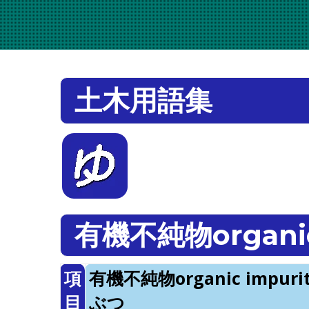
土木用語集
有機不純物organic 
項
有機不純物organic impu
目
ぶつ