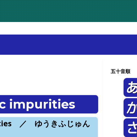
五十音順
impurities
rities ／ ゆうきふじゅん