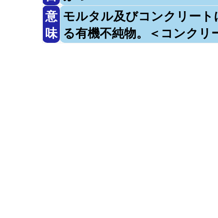
意
モルタル及びコンクリート
味
る有機不純物。＜コンクリ