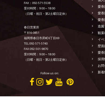
FAX：092-571-5538
愛香
受付時間：9:00～18:00
愛香
（日曜・祝日・第2土曜日定休）
愛香
造園
春日営業所
〒816-0851
観葉
福岡県春日市昇町6丁目69
イベ
TEL:092-571-5740
壁面
FAX:092-501-9870
愛香
受付時間：9:00～18:00
採用
（日曜・祝日・第2土曜日定休）
お問
新着
Follow us on:
AIKOEN CO.,LTD