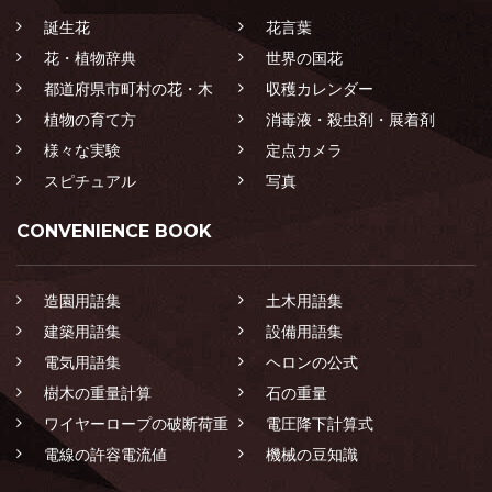
誕生花
花言葉
花・植物辞典
世界の国花
都道府県市町村の花・木
収穫カレンダー
植物の育て方
消毒液・殺虫剤・展着剤
様々な実験
定点カメラ
スピチュアル
写真
CONVENIENCE BOOK
造園用語集
土木用語集
建築用語集
設備用語集
電気用語集
ヘロンの公式
樹木の重量計算
石の重量
ワイヤーロープの破断荷重
電圧降下計算式
電線の許容電流値
機械の豆知識