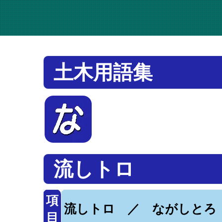
土木用語集
流しトロ
項
流しトロ ／ ながしとろ
目