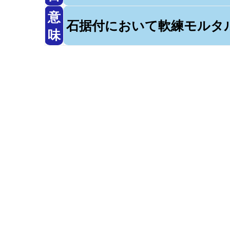
意
石据付において軟練モルタ
味