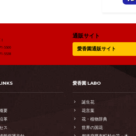
通販サイト
:
71-5500
愛香園通販サイト
71-5538
LINKS
愛香園 LABO
誕生花
概要
花言葉
沿革
花・植物辞典
セス
世界の国花
情報保護方針
都道府県市町村の花・木