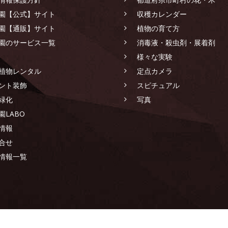
園【公式】サイト
収穫カレンダー
園【通販】サイト
植物の育て方
園のサービス一覧
消毒液・殺虫剤・展着剤
様々な実験
植物レンタル
定点カメラ
ント装飾
スピチュアル
緑化
写真
園LABO
情報
合せ
情報一覧