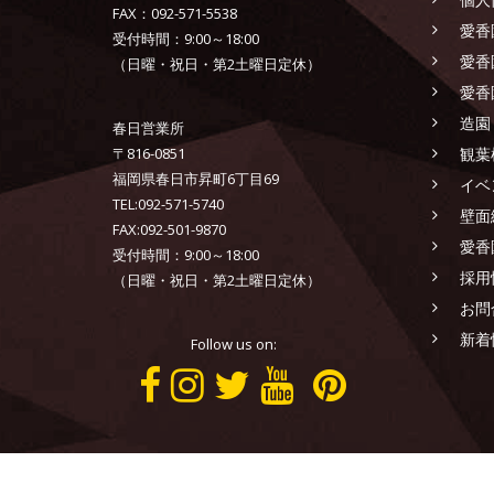
FAX：092-571-5538
愛香
受付時間：9:00～18:00
愛香
（日曜・祝日・第2土曜日定休）
愛香
造園
春日営業所
〒816-0851
観葉
福岡県春日市昇町6丁目69
イベ
TEL:092-571-5740
壁面
FAX:092-501-9870
愛香
受付時間：9:00～18:00
採用
（日曜・祝日・第2土曜日定休）
お問
新着
Follow us on:
AIKOEN CO.,LTD