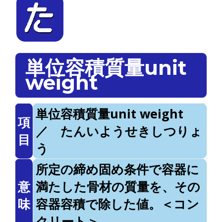
単位容積質量unit
weight
単位容積質量unit weight
項
／ たんいようせきしつりょ
目
う
所定の締め固め条件で容器に
意
満たした骨材の質量を、その
味
容器容積で除した値。＜コン
クリート＞