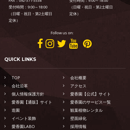
FAX：092-571-5538
受付時間：9:00～18:00
受付時間：9:00～18:00
（日曜・祝日・第2土曜日
（日曜・祝日・第2土曜日
定休）
定休）
Follow us on:
QUICK LINKS
TOP
会社概要
会社沿革
アクセス
個人情報保護方針
愛香園【公式】サイト
愛香園【通販】サイト
愛香園のサービス一覧
造園
観葉植物レンタル
イベント装飾
壁面緑化
愛香園LABO
採用情報