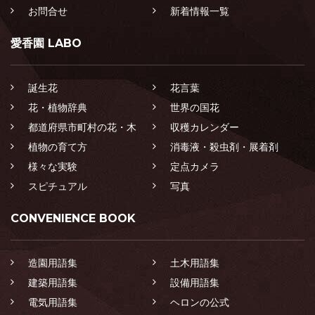
お問合せ
新着情報一覧
愛香園 LABO
誕生花
花言葉
花・植物辞典
世界の国花
都道府県市町村の花・木
収穫カレンダー
植物の育て方
消毒液・殺虫剤・展着剤
様々な実験
定点カメラ
スピチュアル
写真
CONVENIENCE BOOK
造園用語集
土木用語集
建築用語集
設備用語集
電気用語集
ヘロンの公式