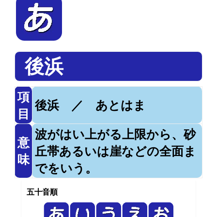
後浜
項
後浜 ／ あとはま
目
波がはい上がる上限から、砂
意
丘帯あるいは崖などの全面ま
味
でをいう。
五十音順