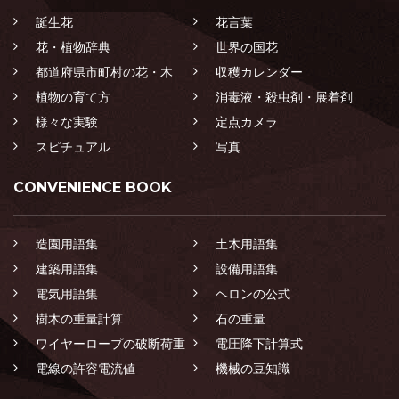
誕生花
花言葉
花・植物辞典
世界の国花
都道府県市町村の花・木
収穫カレンダー
植物の育て方
消毒液・殺虫剤・展着剤
様々な実験
定点カメラ
スピチュアル
写真
CONVENIENCE BOOK
造園用語集
土木用語集
建築用語集
設備用語集
電気用語集
ヘロンの公式
樹木の重量計算
石の重量
ワイヤーロープの破断荷重
電圧降下計算式
電線の許容電流値
機械の豆知識