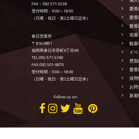
FAX：092-571-5538
愛香
受付時間：9:00～18:00
愛香
（日曜・祝日・第2土曜日定休）
愛香
造園
春日営業所
〒816-0851
観葉
福岡県春日市昇町6丁目69
イベ
TEL:092-571-5740
壁面
FAX:092-501-9870
愛香
受付時間：9:00～18:00
採用
（日曜・祝日・第2土曜日定休）
お問
新着
Follow us on:
AIKOEN CO.,LTD