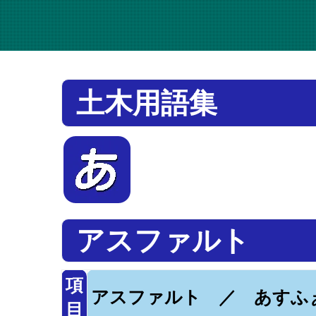
土木用語集
アスファルト
項
アスファルト ／ あすふ
目