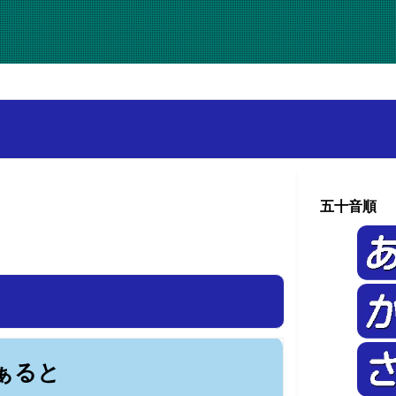
五十音順
ぁると