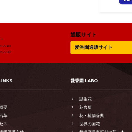
通販サイト
:
71-5500
愛香園通販サイト
71-5538
LINKS
愛香園 LABO
誕生花
概要
花言葉
沿革
花・植物辞典
セス
世界の国花
情報保護方針
都道府県市町村の花・木