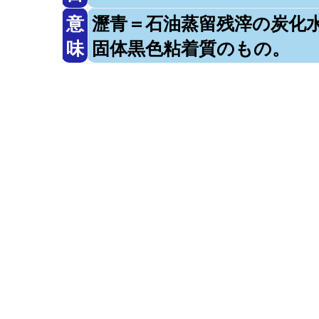
意
瀝青＝石油蒸留残滓の炭化
味
固体黒色粘着質のもの。