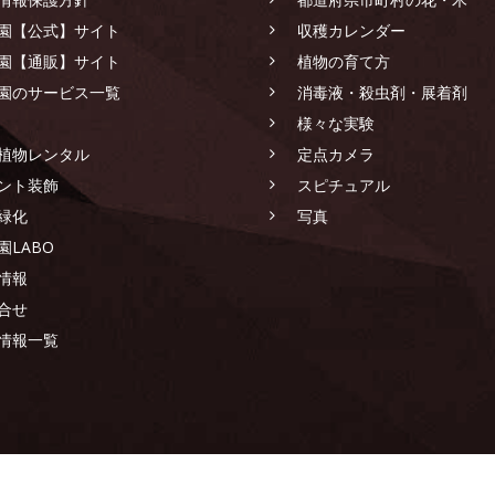
園【公式】サイト
収穫カレンダー
園【通販】サイト
植物の育て方
園のサービス一覧
消毒液・殺虫剤・展着剤
様々な実験
植物レンタル
定点カメラ
ント装飾
スピチュアル
緑化
写真
園LABO
情報
合せ
情報一覧