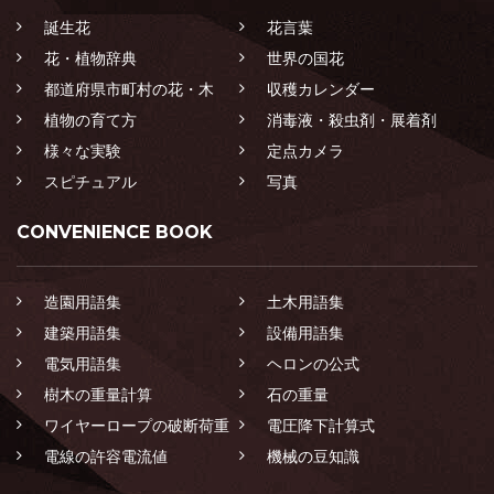
誕生花
花言葉
花・植物辞典
世界の国花
都道府県市町村の花・木
収穫カレンダー
植物の育て方
消毒液・殺虫剤・展着剤
様々な実験
定点カメラ
スピチュアル
写真
CONVENIENCE BOOK
造園用語集
土木用語集
建築用語集
設備用語集
電気用語集
ヘロンの公式
樹木の重量計算
石の重量
ワイヤーロープの破断荷重
電圧降下計算式
電線の許容電流値
機械の豆知識