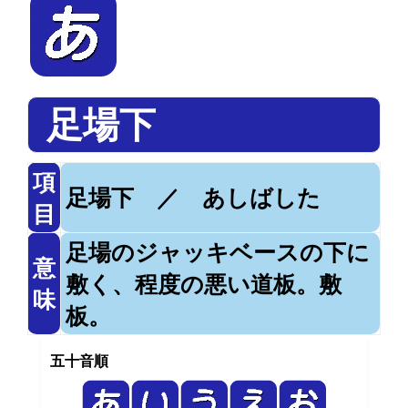
足場下
項
足場下 ／ あしばした
目
足場のジャッキベースの下に
意
敷く、程度の悪い道板。敷
味
板。
五十音順