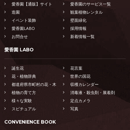
愛香園【通販】サイト
愛香園のサービス一覧
造園
観葉植物レンタル
イベント装飾
壁面緑化
愛香園LABO
採用情報
お問合せ
新着情報一覧
愛香園 LABO
誕生花
花言葉
花・植物辞典
世界の国花
都道府県市町村の花・木
収穫カレンダー
植物の育て方
消毒液・殺虫剤・展着剤
様々な実験
定点カメラ
スピチュアル
写真
CONVENIENCE BOOK