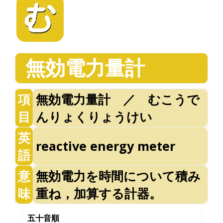
無効電力量計
項
無効電力量計 ／ むこうで
目
んりょくりょうけい
英
reactive energy meter
語
意
無効電力を時間について積み
味
重ね，加算する計器。
五十音順