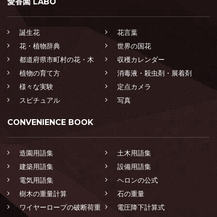
愛香園 LABO
誕生花
花言葉
花・植物辞典
世界の国花
都道府県市町村の花・木
収穫カレンダー
植物の育て方
消毒液・殺虫剤・展着剤
様々な実験
定点カメラ
スピチュアル
写真
CONVENIENCE BOOK
造園用語集
土木用語集
建築用語集
設備用語集
電気用語集
ヘロンの公式
樹木の重量計算
石の重量
ワイヤーロープの破断荷重
電圧降下計算式