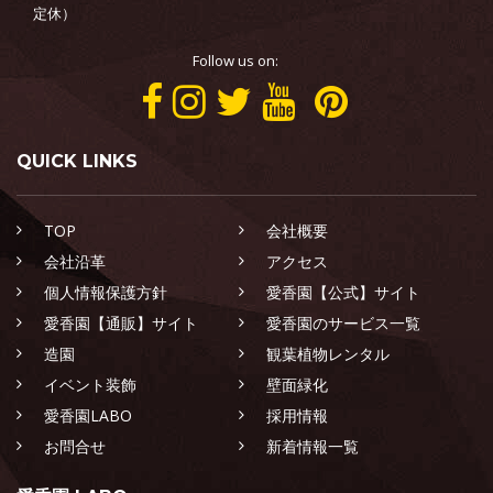
定休）
Follow us on:
QUICK LINKS
TOP
会社概要
会社沿革
アクセス
個人情報保護方針
愛香園【公式】サイト
愛香園【通販】サイト
愛香園のサービス一覧
造園
観葉植物レンタル
イベント装飾
壁面緑化
愛香園LABO
採用情報
お問合せ
新着情報一覧