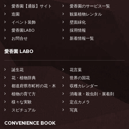
愛香園【通販】サイト
愛香園のサービス一覧
造園
観葉植物レンタル
イベント装飾
壁面緑化
愛香園LABO
採用情報
お問合せ
新着情報一覧
愛香園 LABO
誕生花
花言葉
花・植物辞典
世界の国花
都道府県市町村の花・木
収穫カレンダー
植物の育て方
消毒液・殺虫剤・展着剤
様々な実験
定点カメラ
スピチュアル
写真
CONVENIENCE BOOK