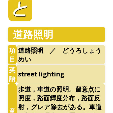
道路照明
項
道路照明 ／ どうろしょう
目
めい
英
street lighting
語
歩道，車道の照明。留意点に
照度，路面輝度分布，路面反
射，グレア除去がある。車道
意