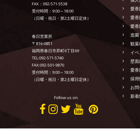
FAX：092-571-5538
愛香
受付時間：9:00～18:00
愛香
（日曜・祝日・第2土曜日定休）
愛香
造園
春日営業所
〒816-0851
観葉
福岡県春日市昇町6丁目69
イベ
TEL:092-571-5740
壁面
FAX:092-501-9870
愛香
受付時間：9:00～18:00
採用
（日曜・祝日・第2土曜日定休）
お問
新着
Follow us on:
AIKOEN CO.,LTD