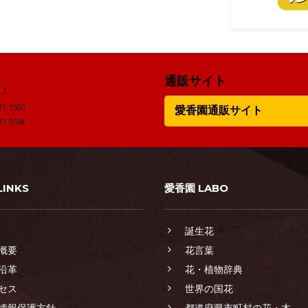
通販サイト
:
71-5500
愛香園通販サイト
71-5538
LINKS
愛香園 LABO
誕生花
概要
花言葉
沿革
花・植物辞典
セス
世界の国花
情報保護方針
都道府県市町村の花・木