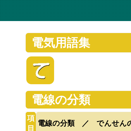
電気用語集
電線の分類
項
電線の分類 ／ でんせん
目