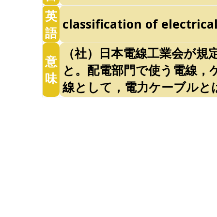
英
classification of electrica
語
（社）日本電線工業会が規
意
と。配電部門で使う電線，
味
線として，電力ケーブルと