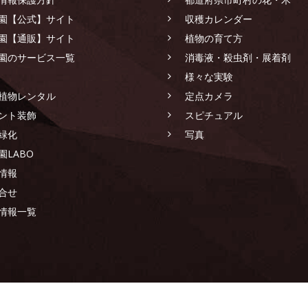
園【公式】サイト
収穫カレンダー
園【通販】サイト
植物の育て方
園のサービス一覧
消毒液・殺虫剤・展着剤
様々な実験
植物レンタル
定点カメラ
ント装飾
スピチュアル
緑化
写真
園LABO
情報
合せ
情報一覧