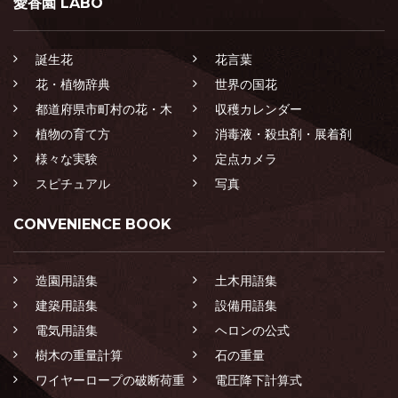
愛香園 LABO
誕生花
花言葉
花・植物辞典
世界の国花
都道府県市町村の花・木
収穫カレンダー
植物の育て方
消毒液・殺虫剤・展着剤
様々な実験
定点カメラ
スピチュアル
写真
CONVENIENCE BOOK
造園用語集
土木用語集
建築用語集
設備用語集
電気用語集
ヘロンの公式
樹木の重量計算
石の重量
ワイヤーロープの破断荷重
電圧降下計算式