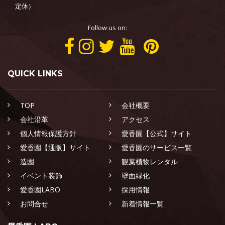
定休）
Follow us on:
QUICK LINKS
TOP
会社概要
会社沿革
アクセス
個人情報保護方針
愛香園【公式】サイト
愛香園【通販】サイト
愛香園のサービス一覧
造園
観葉植物レンタル
イベント装飾
壁面緑化
愛香園LABO
採用情報
お問合せ
新着情報一覧