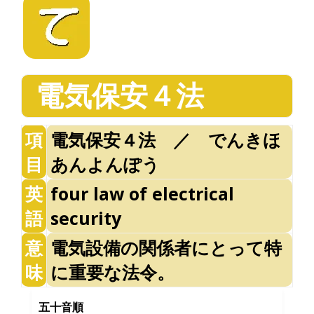
電気保安４法
項
電気保安４法 ／ でんきほ
目
あんよんぽう
英
four law of electrical
語
security
意
電気設備の関係者にとって特
味
に重要な法令。
五十音順