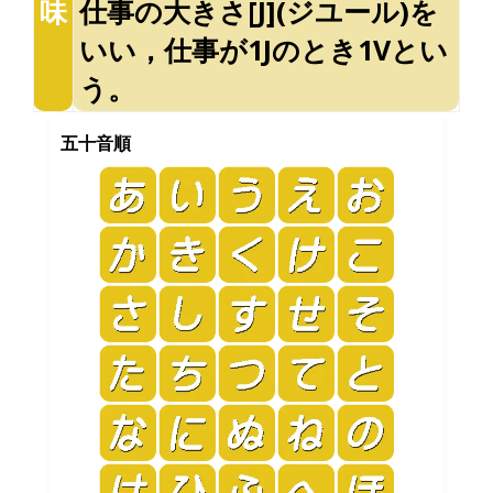
味
仕事の大きさ[J](ジユール)を
いい，仕事が1Jのとき1Vとい
う。
五十音順