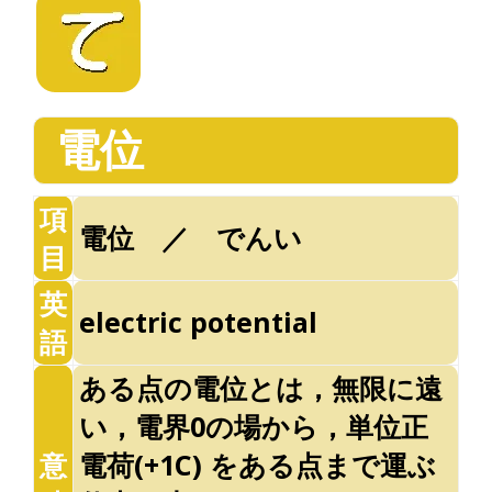
電位
項
電位 ／ でんい
目
英
electric potential
語
ある点の電位とは，無限に遠
い，電界0の場から，単位正
意
電荷(+1C) をある点まで運ぶ