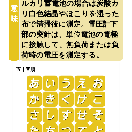
ルカリ蓄電池の場合は炭酸カ
意
リ白色結晶やほこりを湿った
味
布で清掃後に測定。電圧計下
部の突針は、単位電池の電極
に接触して、無負荷または負
荷時の電圧を測定する。
五十音順