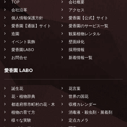
TOP
会社概要
会社沿革
アクセス
個人情報保護方針
愛香園【公式】サイト
愛香園【通販】サイト
愛香園のサービス一覧
造園
観葉植物レンタル
イベント装飾
壁面緑化
愛香園LABO
採用情報
お問合せ
新着情報一覧
愛香園 LABO
誕生花
花言葉
花・植物辞典
世界の国花
都道府県市町村の花・木
収穫カレンダー
植物の育て方
消毒液・殺虫剤・展着剤
様々な実験
定点カメラ