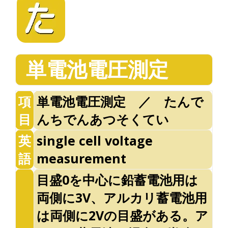
単電池電圧測定
項
単電池電圧測定 ／ たんで
目
んちでんあつそくてい
英
single cell voltage
語
measurement
目盛0を中心に鉛蓄電池用は
両側に3V、アルカリ蓄電池用
は両側に2Vの目盛がある。ア