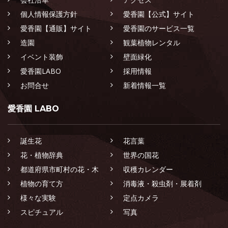
個人情報保護方針
愛香園【公式】サイト
愛香園【通販】サイト
愛香園のサービス一覧
造園
観葉植物レンタル
イベント装飾
壁面緑化
愛香園LABO
採用情報
お問合せ
新着情報一覧
愛香園 LABO
誕生花
花言葉
花・植物辞典
世界の国花
都道府県市町村の花・木
収穫カレンダー
植物の育て方
消毒液・殺虫剤・展着剤
様々な実験
定点カメラ
スピチュアル
写真